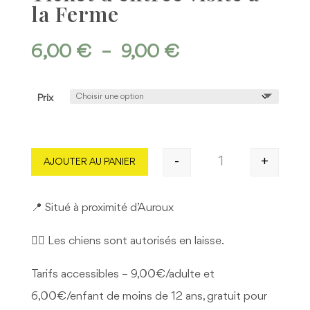
la Ferme
Plage
6,00
€
–
9,00
€
de
prix :
6,00 €
Prix
à
9,00 €
-
+
AJOUTER AU PANIER
quantité de Ticket d
📍 Situé à proximité d’Auroux
🐕‍🦺 Les chiens sont autorisés en laisse.
Tarifs accessibles – 9,00€/adulte et
6,00€/enfant de moins de 12 ans, gratuit pour