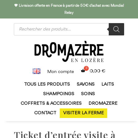
💖 Livraison offerte en France à partir de 50€ d’achat avec Mondial
Relay
Recherche
de
produits
0,00
€
Mon compte
TOUS LES PRODUITS
SAVONS
LAITS
SHAMPOINGS
SOINS
COFFRETS & ACCESSOIRES
DROMAZERE
CONTACT
VISITER LA FERME
Ticket d’entrée visite à