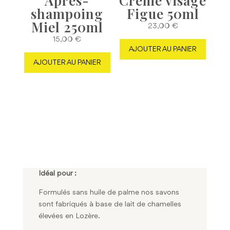
Après-
Crème visage
shampoing
Figue 50ml
Miel 250ml
23,00
€
15,00
€
AJOUTER AU PANIER
AJOUTER AU PANIER
Idéal pour :
Formulés sans huile de palme nos savons
sont fabriqués à base de lait de chamelles
élevées en Lozère.