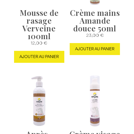
Mousse de
Crème mains
rasage
Amande
Verveine
douce 50ml
100ml
23,00
€
12,00
€
AJOUTER AU PANIER
AJOUTER AU PANIER