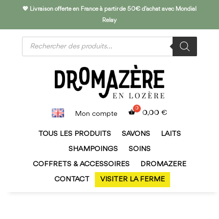
💖 Livraison offerte en France à partir de 50€ d’achat avec Mondial
Relay
Recherche
de
produits
0,00
€
Mon compte
TOUS LES PRODUITS
SAVONS
LAITS
SHAMPOINGS
SOINS
COFFRETS & ACCESSOIRES
DROMAZERE
CONTACT
VISITER LA FERME