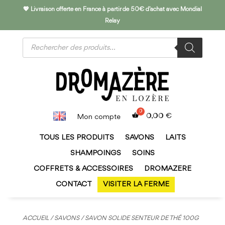
💖 Livraison offerte en France à partir de 50€ d’achat avec Mondial
Relay
Recherche
de
produits
0,00
€
Mon compte
TOUS LES PRODUITS
SAVONS
LAITS
SHAMPOINGS
SOINS
COFFRETS & ACCESSOIRES
DROMAZERE
CONTACT
VISITER LA FERME
ACCUEIL
/
SAVONS
/ SAVON SOLIDE SENTEUR DE THÉ 100G