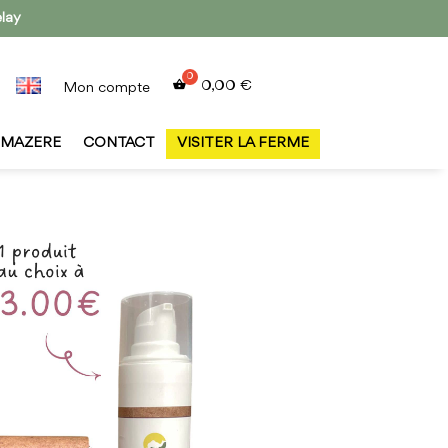
elay
0,00
€
Mon compte
MAZERE
CONTACT
VISITER LA FERME