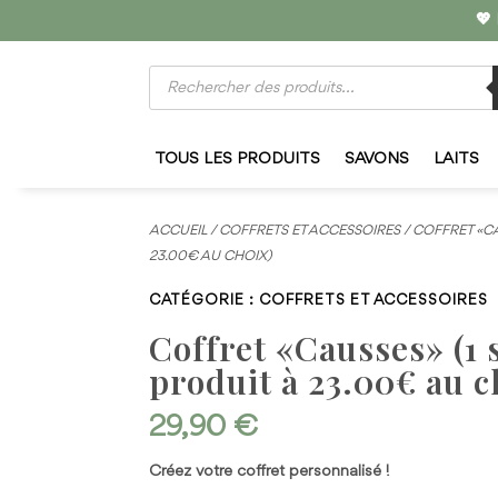
💖 
Recherche
de
produits
TOUS LES PRODUITS
SAVONS
LAITS
ACCUEIL
/
COFFRETS ET ACCESSOIRES
/ COFFRET «CA
23.00€ AU CHOIX)
CATÉGORIE :
COFFRETS ET ACCESSOIRES
Coffret «Causses» (1 
produit à 23.00€ au c
29,90
€
Créez votre coffret personnalisé !