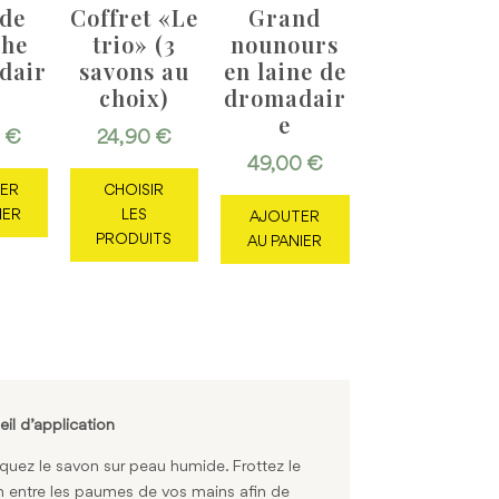
de
Coffret «Le
Grand
che
trio» (3
nounours
dair
savons au
en laine de
choix)
dromadair
e
0
€
24,90
€
49,00
€
ER
CHOISIR
IER
LES
AJOUTER
PRODUITS
AU PANIER
il d’application
quez le savon sur peau humide. Frottez le
 entre les paumes de vos mains afin de