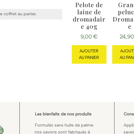
Pelote de
Gran
laine de
pelu
e coffret au panier.
dromadair
Droma
e 40g
e
n + 1 produit à 23.00€ au choix)
9,00
€
24,9
AJOUTER
AJOUT
AU PANIER
AU PAN
Les bienfaits de nos produits
Conse
Formulés sans huile de palme
Appli
nos savons sont fabriqués à
savon