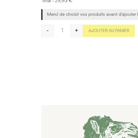
Total :
29,90
€
Merci de choisir vos produits avant d'ajouter l
-
+
AJOUTER AU PANIER
quantité de Coffret «Causses» (1 savo