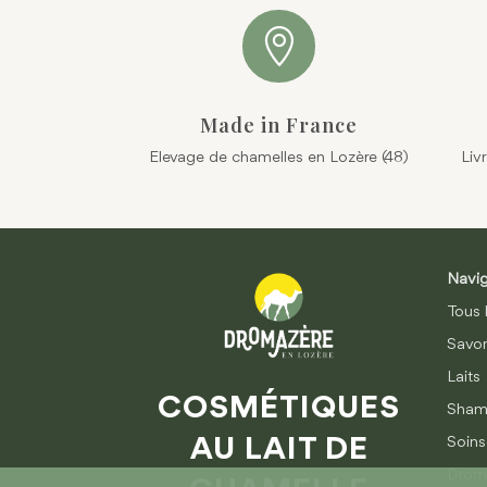

Made in France
Elevage de chamelles en Lozère (48)
Liv
Navig
Tous 
Savo
Laits
COSMÉTIQUES
Sham
AU LAIT DE
Soins
Drom