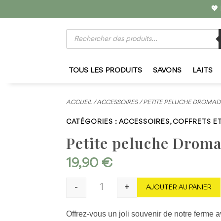
💖 
Recherche
de
produits
TOUS LES PRODUITS
SAVONS
LAITS
ACCUEIL
/
ACCESSOIRES
/ PETITE PELUCHE DROMAD
CATÉGORIES :
ACCESSOIRES
,
COFFRETS E
Petite peluche Droma
19,90
€
-
+
AJOUTER AU PANIER
quantité de Petite peluche Dromada
Offrez-vous un joli souvenir de notre ferme a