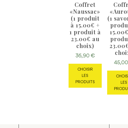
Coffret
Coff
«Naussac»
«Auro
(1 produit
(1 savo
à 15.00€ +
produ
1 produit à
15.00€
23.00€ au
produ
choix)
23.00
choi
36,90
€
45,0
CHOISIR
LES
CHOIS
PRODUITS
LES
PRODU