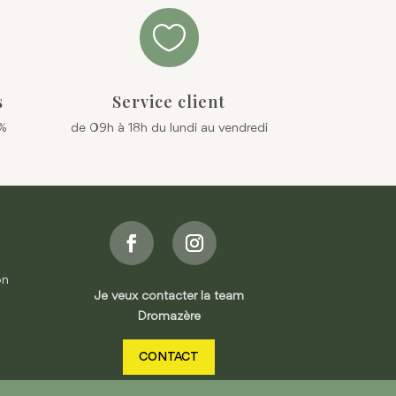

s
Service client
0%
de 09h à 18h du lundi au vendredi
on
Je veux contacter la team
Dromazère
CONTACT