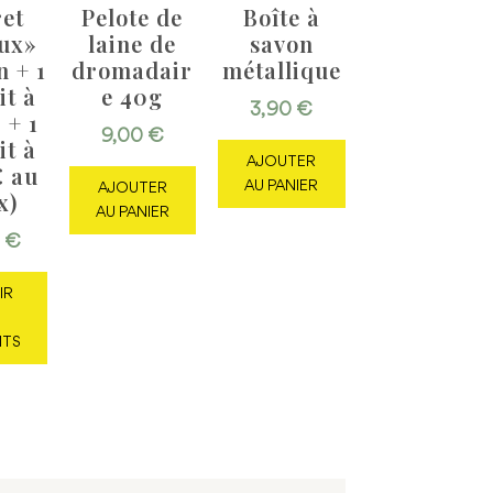
ret
Pelote de
Boîte à
ux»
laine de
savon
n + 1
dromadair
métallique
it à
e 40g
3,90
€
 + 1
9,00
€
it à
AJOUTER
€ au
AU PANIER
AJOUTER
x)
AU PANIER
0
€
IR
ITS