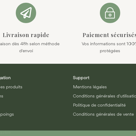

~
Livraison rapide
Paiement sécurisé
raison dès 48h selon méthode
Vos informations sont 10
d'envoi
protégées
ation
Support
les produits
Mentions légales
ns
Conditions générales d'utilisati
Politique de confidentialité
poings
Conditions générales de vente
azère