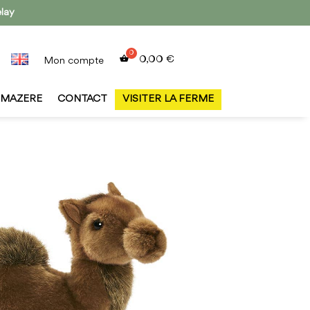
elay
0,00
€
Mon compte
MAZERE
CONTACT
VISITER LA FERME