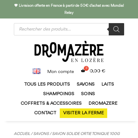
💖 Livraison offerte en France à partir de 50€ d’achat avec Mondial
Relay
Recherche
de
produits
0,00
€
Mon compte
TOUS LES PRODUITS
SAVONS
LAITS
SHAMPOINGS
SOINS
COFFRETS & ACCESSOIRES
DROMAZERE
CONTACT
VISITER LA FERME
ACCUEIL
/
SAVONS
/ SAVON SOLIDE ORTIE TONIQUE 100G